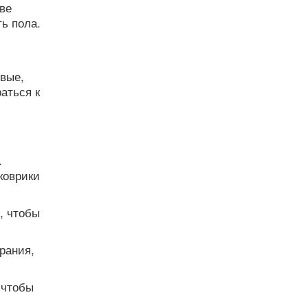
ве
ь пола.
евые,
аться к
.
коврики
, чтобы
рания,
 чтобы