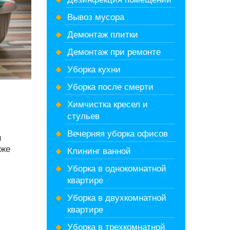
Вывоз мусора
Демонтаж плитки
Демонтаж при ремонте
Уборка кухни
Уборка после смерти
Химчистка кресел и
стульев
Вечерняя уборка офисов
и
кже
Клининг ванной
Уборка в однокомнатной
квартире
Уборка в двухкомнатной
квартире
Уборка в трехкомнатной