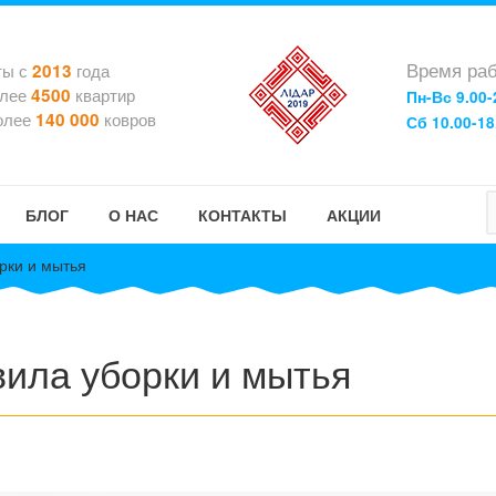
Время раб
ты с
года
2013
олее
квартир
4500
Пн-Вс 9.00-
олее
ковров
140 000
Сб 10.00-18
БЛОГ
О НАС
КОНТАКТЫ
АКЦИИ
рки и мытья
вила уборки и мытья