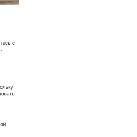
тесь с
ь
ольку
зовать
кой