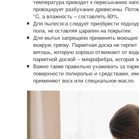
температура приводит к пересыханию нап
Уборка в трехкомнатной
провоцирует разбухание древесины. Пото
°C, а влажность – составлять 60%.
квартире
Для пылесоса следует приобрести подходя
пола, не оставляя царапин на покрытии.
Для мытья запрещено применять моющие 
мокрую тряпку. Паркетная доска не терпи
ветошь, которую хорошо отжимают от вод
паркетной доской – микрофибра, которая 
Важно также правильно ухаживать за парк
поверхности полиролью и средствами, им
применяют воск или специальное масло.