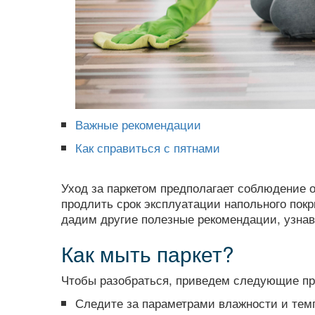
Демонтаж при ремонте
Демонтаж плитки
Уборка кухни
Уборка после смерти
Важные рекомендации
Химчистка кресел и
Как справиться с пятнами
стульев
Вечерняя уборка офисов
Уход за паркетом предполагает соблюдение 
продлить срок эксплуатации напольного покры
Клининг ванной
дадим другие полезные рекомендации, узнав
Уборка в однокомнатной
Как мыть паркет?
квартире
Чтобы разобраться, приведем следующие пр
Уборка в двухкомнатной
Следите за параметрами влажности и тем
квартире