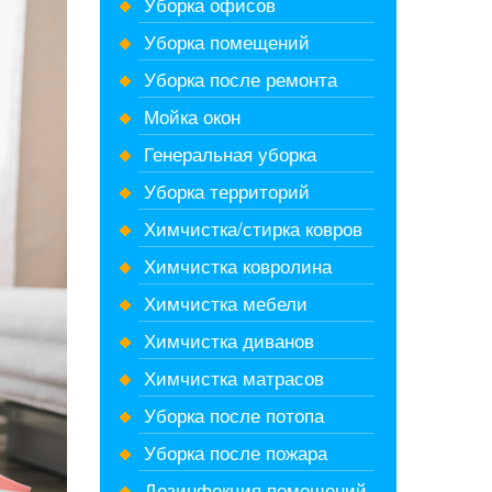
Уборка офисов
Уборка помещений
Уборка после ремонта
Мойка окон
Генеральная уборка
Уборка территорий
Химчистка/стирка ковров
Химчистка ковролина
Химчистка мебели
Химчистка диванов
Химчистка матрасов
Уборка после потопа
Уборка после пожара
Дезинфекция помещений