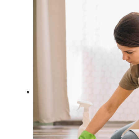
Генеральная уборка
Уборка территорий
Химчистка ковролина
Химчистка/стирка ковров
Химчистка мебели
Химчистка диванов
Химчистка матрасов
Уборка после пожара
Уборка после потопа
Дезинфекция помещений
Вывоз мусора