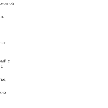
ркетной
ать
чаях —
ный с
 с
тье,
жно