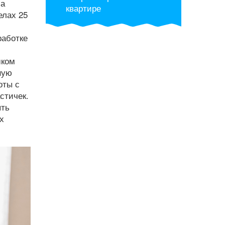
ма
квартире
елах 25
работке
шком
ную
оты с
стичек.
ыть
х