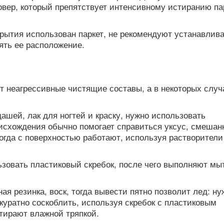
вер, который препятствует интенсивному истиранию па
крытия использован паркет, не рекомендуют устанавлив
ять ее расположение.
и
ут неагрессивные чистящие составы, а в некоторых слу
ашей, лак для ногтей и краску, нужно использовать
оисхождения обычно помогает справиться уксус, смешан
огда с поверхностью работают, используя растворители
ьзовать пластиковый скребок, после чего выполняют мы
ая резинка, воск, тогда вывести пятно позволит лед: ну
ккуратно соскоблить, используя скребок с пластиковым
отирают влажной тряпкой.