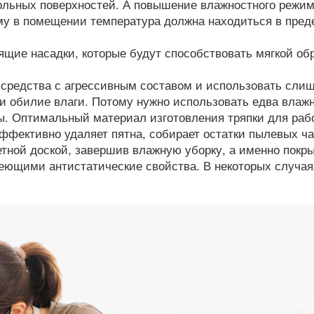
ольных поверхностей. А повышение влажностного режи
му в помещении температура должна находиться в пред
щие насадки, которые будут способствовать мягкой об
средства с агрессивным составом и использовать сли
т и обилие влаги. Потому нужно использовать едва влаж
ы. Оптимальный материал изготовления тряпки для раб
эффективно удаляет пятна, собирает остатки пылевых ча
етной доской, завершив влажную уборку, а именно покр
еющими антистатические свойства. В некоторых случая