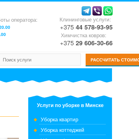
Клининговые услуги:
оты оператора:
+375
44
578-93-95
20.00
Химчистка ковров:
.00
+375
29
606-30-66
РАССЧИТАТЬ СТОИМ
Услуги по уборке в Минске
Уборка квартир
Уборка коттеджей