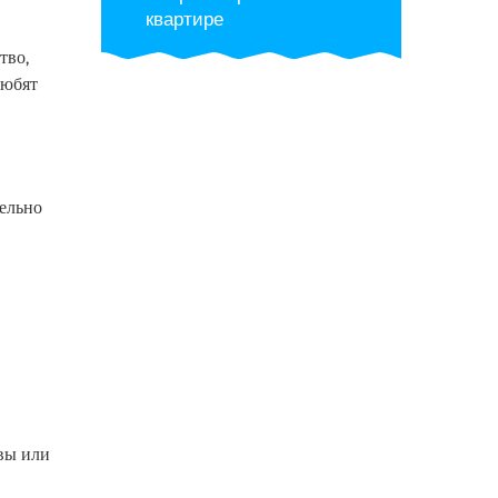
квартире
тво,
любят
тельно
вы или