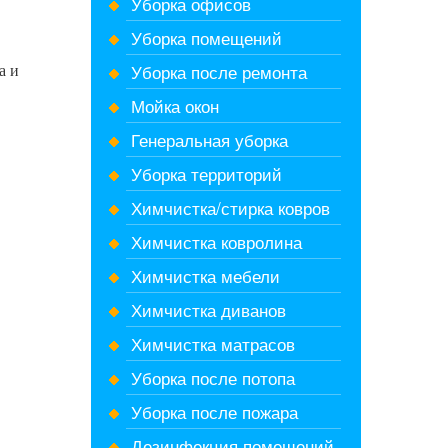
Уборка офисов
Уборка помещений
Уборка после ремонта
а и
Мойка окон
Генеральная уборка
Уборка территорий
Химчистка/стирка ковров
Химчистка ковролина
Химчистка мебели
Химчистка диванов
Химчистка матрасов
Уборка после потопа
Уборка после пожара
Дезинфекция помещений