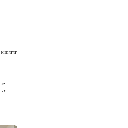
 кипятят
 не
ных