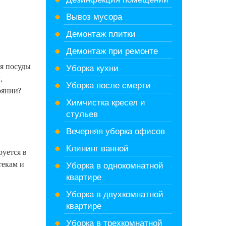
Вывоз мусора
Демонтаж плитки
Демонтаж при ремонте
Уборка кухни
ья посуды
,
Уборка после смерти
оянии?
Химчистка кресел и
стульев
Вечерняя уборка офисов
Клининг ванной
уется в
Уборка в однокомнатной
текам и
квартире
Уборка в двухкомнатной
квартире
Уборка в трехкомнатной