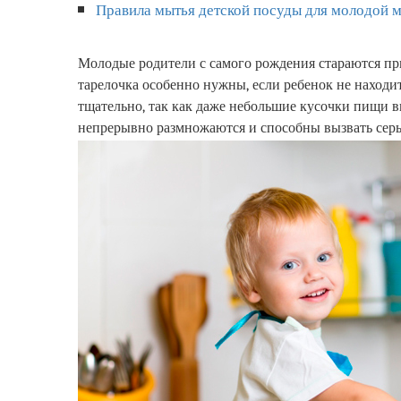
Правила мытья детской посуды для молодой 
Генеральная уборка
Уборка территорий
Молодые родители с самого рождения стараются пр
тарелочка особенно нужны, если ребенок не находи
Химчистка ковролина
тщательно, так как даже небольшие кусочки пищи 
непрерывно размножаются и способны вызвать сер
Химчистка/стирка ковров
Химчистка мебели
Химчистка диванов
Химчистка матрасов
Уборка после пожара
Уборка после потопа
Дезинфекция помещений
Вывоз мусора