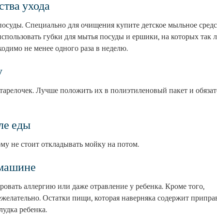
ства ухода
посуды. Специально для очищения купите детское мыльное средс
использовать губки для мытья посуды и ершики, на которых так 
одимо не менее одного раза в неделю.
у
тарелочек. Лучше положить их в полиэтиленовый пакет и обяза
ле еды
му не стоит откладывать мойку на потом.
 машине
овать аллергию или даже отравление у ребенка. Кроме того,
ежелательно. Остатки пищи, которая наверняка содержит припра
удка ребенка.