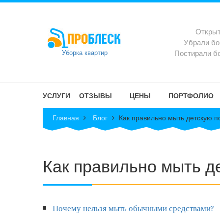
Откры
Убрали б
Постирали б
Уборка квартир
УСЛУГИ
ОТЗЫВЫ
ЦЕНЫ
ПОРТФОЛИО
Уборка квартир
Главная
Блог
Как правильно мыть детскую п
Уборка коттеджей
Уборка офисов
Как правильно мыть д
Уборка помещений
Уборка после ремонта
Почему нельзя мыть обычными средствами?
Мойка окон