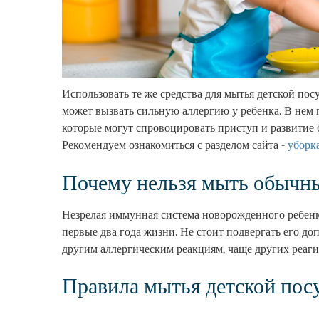
Демонтаж при ремонте
Демонтаж плитки
Уборка кухни
Использовать те же средства для мытья детской посу
Уборка после смерти
может вызвать сильную аллергию у ребенка. В нем
которые могут спровоцировать приступ и развитие 
Химчистка кресел и
Рекомендуем ознакомиться с разделом сайта -
уборк
стульев
Почему нельзя мыть обычн
Вечерняя уборка офисов
Клининг ванной
Незрелая иммунная система новорожденного ребенк
первые два года жизни. Не стоит подвергать его 
Уборка в однокомнатной
другим аллергическим реакциям, чаще других реаг
квартире
Правила мытья детской пос
Уборка в двухкомнатной
квартире