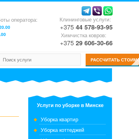
Клининговые услуги:
оты оператора:
+375
44
578-93-95
20.00
Химчистка ковров:
.00
+375
29
606-30-66
РАССЧИТАТЬ СТОИМ
Услуги по уборке в Минске
Уборка квартир
Уборка коттеджей